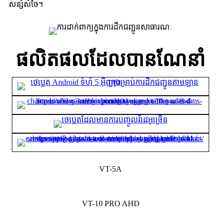
សន្សំសំចៃ។
ផលិតផលដែលបានណែនាំ
VT-5A
VT-10 PRO AHD