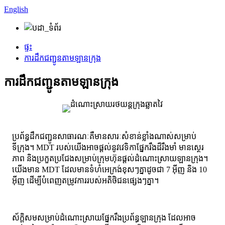
English
ផ្ទះ
ការដឹកជញ្ជូនតាមឡានក្រុង
ការដឹកជញ្ជូនតាមឡានក្រុង
ប្រព័ន្ធដឹកជញ្ជូនសាធារណៈគឺមានសារៈសំខាន់ខ្លាំងណាស់សម្រាប់
ទីក្រុង។ MDT របស់យើងអាចផ្តល់នូវវេទិកាផ្នែករឹងដ៏រឹងមាំ មានស្ថេរ
ភាព និងប្រកួតប្រជែងសម្រាប់ក្រុមហ៊ុនផ្តល់ដំណោះស្រាយឡានក្រុង។
យើងមាន MDT ដែលមានទំហំអេក្រង់ខុសៗគ្នាដូចជា 7 អ៊ីញ និង 10
អ៊ីញ ដើម្បីបំពេញតម្រូវការរបស់អតិថិជនផ្សេងៗគ្នា។
ស័ក្តិសមសម្រាប់ដំណោះស្រាយផ្នែករឹងប្រព័ន្ធឡានក្រុង ដែលអាច