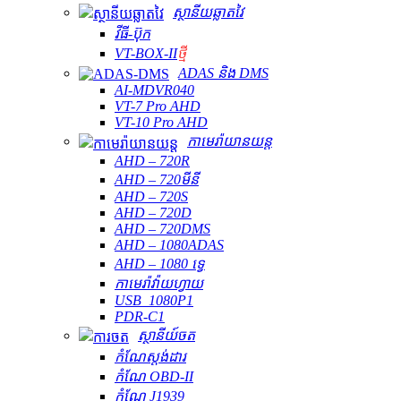
ស្ថានីយឆ្លាតវៃ
វីធី-ប៊ុក
VT-BOX-II
ថ្មី
ADAS និង DMS
AI-MDVR040
VT-7 Pro AHD
VT-10 Pro AHD
កាមេរ៉ាយានយន្ត
AHD – 720R
AHD – 720មីនី
AHD – 720S
AHD – 720D
AHD – 720DMS
AHD – 1080ADAS
AHD – 1080 ទ្វេ
កាមេរ៉ាវ៉ាយហ្វាយ
USB_1080P1
PDR-C1
ស្ថានីយ៍ចត
កំណែស្តង់ដារ
កំណែ OBD-II
កំណែ J1939