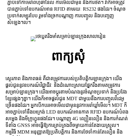
ភ្ជាប់ទៅកាមេរ៉ាពហុឆានែល ការមើលជាមុន និងការថត។ វាក៏អាចត្រូវ
បានភ្ជាប់ទៅឧបករណ៍អាន RFID តាមរយៈ RS232 ផងដែរ។ ចំណុច
ប្រទាក់សម្បូរបែប រួមទាំងច្រកបណ្តាញ ការបញ្ចូល និងបញ្ចេញ
សំឡេង។ល។
ពាក្យសុំ
ស្ថេរភាព និងភាពធន់ គឺជាតម្រូវការរបស់ប្រតិបត្តិករឡានក្រុង។ យើង
ផ្តល់ជូននូវឧបករណ៍វិជ្ជាជីវៈ និងដំណោះស្រាយផ្នែករឹងតាមតម្រូវការ
សម្រាប់ឡានក្រុង។ យើងអាចប្ដូរតាមបំណងនូវចំណុចប្រទាក់ និងប្រវែង
ខ្សែផ្សេងៗគ្នា។ យើងក៏អាចផ្តល់ជូន MDT ជាមួយនឹងការបញ្ចូលវីដេអូ
ច្រើនផងដែរ។ អ្នកបើកបរអាចមើលជាមុននូវកាមេរ៉ាឃ្លាំមើល។ MDT ក៏
អាចភ្ជាប់ទៅនឹងអេក្រង់ LED ឧបករណ៍អានកាត RFID ឧបករណ៍បំពង
សម្លេង និងមីក្រូហ្វូនផងដែរ។ បណ្តាញ 4G ល្បឿនលឿន និងការកំណត់
ទីតាំង GNSS អាចធ្វើឱ្យការគ្រប់គ្រងពីចម្ងាយកាន់តែងាយស្រួល។
កម្មវិធី MDM អនុញ្ញាតឱ្យប្រតិបត្តិការ និងការថែទាំកាន់តែលឿន និង