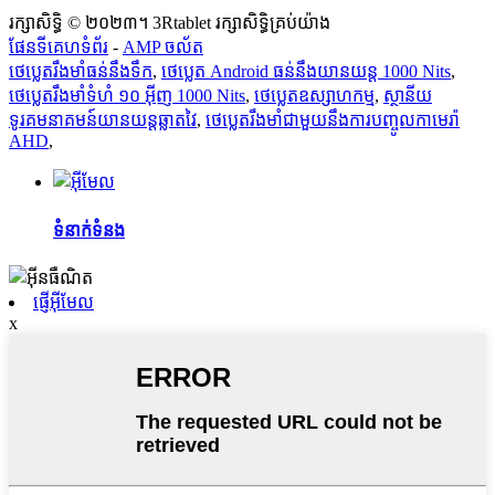
រក្សាសិទ្ធិ © ២០២៣។ 3Rtablet រក្សាសិទ្ធិគ្រប់យ៉ាង
ផែនទីគេហទំព័រ
-
AMP ចល័ត
ថេប្លេតរឹងមាំធន់នឹងទឹក
,
ថេប្លេត Android ធន់​នឹង​យានយន្ត 1000 Nits
,
ថេប្លេតរឹងមាំទំហំ ១០ អ៊ីញ 1000 Nits
,
ថេប្លេតឧស្សាហកម្ម
,
ស្ថានីយ
ទូរគមនាគមន៍យានយន្តឆ្លាតវៃ
,
ថេប្លេតរឹងមាំជាមួយនឹងការបញ្ចូលកាមេរ៉ា
AHD
,
ទំនាក់ទំនង
ផ្ញើអ៊ីមែល
x