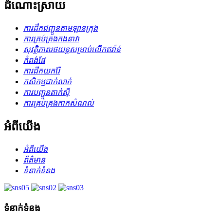
ដំណោះស្រាយ
ការដឹកជញ្ជូនតាមឡានក្រុង
ការគ្រប់គ្រងកងនាវា
សុវត្ថិភាពរថយន្តសម្រាប់លើកឥវ៉ាន់
កំពង់ផែ
ការជីកយករ៉ែ
កសិកម្ម​ជាក់លាក់
ការបញ្ជូនតាក់ស៊ី
ការគ្រប់គ្រងកាកសំណល់
អំពីយើង
អំពីយើង
ព័ត៌មាន
ទំនាក់ទំនង
ទំនាក់ទំនង