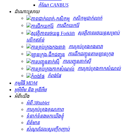
កំណែ CANBUS
ដំណោះស្រាយ
កសិកម្ម​ជាក់លាក់
ការជីកយករ៉ែ
សុវត្ថិភាពរថយន្តសម្រាប់
លើកឥវ៉ាន់
ការគ្រប់គ្រងកងនាវា
ការដឹកជញ្ជូនតាមឡានក្រុង
ការបញ្ជូនតាក់ស៊ី
ការគ្រប់គ្រងកាកសំណល់
កំពង់ផែ
កម្មវិធី MDM
អូអ៊ីអឹម និង អូឌីអឹម
អំពីយើង
អំពី 3Rtablet
ការគ្រប់គ្រងគុណភាព
ទំនាក់ទំនងមកយើងខ្ញុំ
ព័ត៌មាន
សំណួរដែលសួរញឹកញាប់