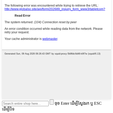
ចុច Enter ដើម្បីស្វែងរក ឬ ESC
ដើម្បីបិទ