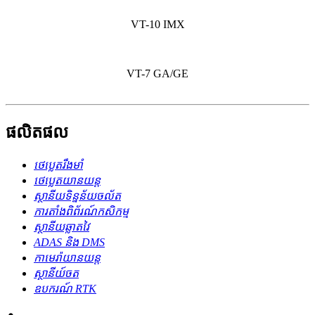
VT-10 IMX
VT-7 GA/GE
ផលិតផល
ថេប្លេតរឹងមាំ
ថេប្លេតយានយន្ត
ស្ថានីយទិន្នន័យចល័ត
ការតាំងពិព័រណ៍កសិកម្ម
ស្ថានីយឆ្លាតវៃ
ADAS និង DMS
កាមេរ៉ាយានយន្ត
ស្ថានីយ៍ចត
ឧបករណ៍ RTK