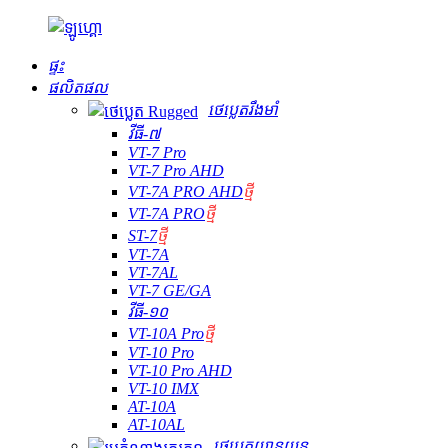
ផ្ទះ
ផលិតផល
ថេប្លេតរឹងមាំ
វីធី-៧
VT-7 Pro
VT-7 Pro AHD
VT-7A PRO AHD
ថ្មី
VT-7A PRO
ថ្មី
ST-7
ថ្មី
VT-7A
VT-7AL
VT-7 GE/GA
វីធី-១០
VT-10A Pro
ថ្មី
VT-10 Pro
VT-10 Pro AHD
VT-10 IMX
AT-10A
AT-10AL
ថេប្លេតយានយន្ត