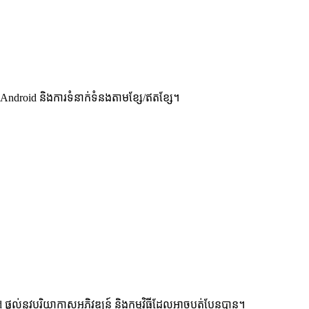
រ Android និងការទំនាក់ទំនងតាមខ្សែ/ឥតខ្សែ។
d ផ្តល់នូវបរិយាកាសអភិវឌ្ឍន៍ និងកម្មវិធីដែលអាចបត់បែនបាន។