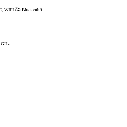
LTE, WIFI និង Bluetooth។
.1GHz