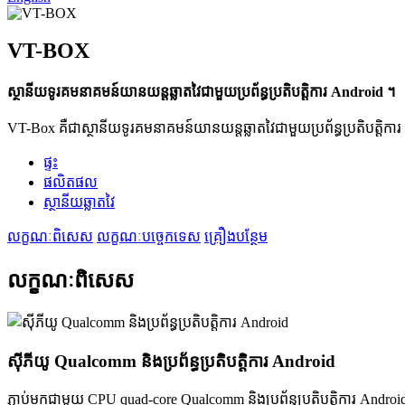
VT-BOX
ស្ថានីយទូរគមនាគមន៍យានយន្តឆ្លាតវៃជាមួយប្រព័ន្ធប្រតិបត្តិការ Android ។
VT-Box គឺជាស្ថានីយទូរគមនាគមន៍យានយន្តឆ្លាតវៃជាមួយប្រព័ន្ធប្រតិបត្តិកា
ផ្ទះ
ផលិតផល
ស្ថានីយឆ្លាតវៃ
លក្ខណៈពិសេស
លក្ខណៈបច្ចេកទេស
គ្រឿងបន្ថែម
លក្ខណៈពិសេស
ស៊ីភីយូ Qualcomm និងប្រព័ន្ធប្រតិបត្តិការ Android
ភ្ជាប់មកជាមួយ CPU quad-core Qualcomm និងប្រព័ន្ធប្រតិបត្តិការ Androi