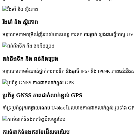
រឹងមាំ និង ស្ថិរភាព
អនុលោមតាមកម្រិតរំញ័ររបស់យានយន្ត ការឆក់ ការធ្លាក់ ស្តង់ដារធ្វើតេស្ត UV ស
ធន់នឹងទឹក និង ធន់នឹងប្រេង
អនុលោមតាមចំណាត់ថ្នាក់ការពារទឹក និងធូលី IP67 និង IP69K ភាពធន់នឹងសារ
ប្រព័ន្ធ GNSS ភាពជាក់លាក់ខ្ពស់ GPS
គាំទ្រប្រព័ន្ធរុករកផ្កាយរណប U-blox ដែលមានភាពជាក់លាក់ខ្ពស់ រួមទាំ
ការទំនាក់ទំនងឥតខ្សែដ៏សម្បូរបែប