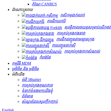
កំណែ CANBUS
ដំណោះស្រាយ
កសិកម្ម​ជាក់លាក់
ការជីកយករ៉ែ
សុវត្ថិភាពរថយន្តសម្រាប់លើកឥវ៉ា
ការគ្រប់គ្រងកងនាវា
ការដឹកជញ្ជូនតាមឡានក្រុង
ការបញ្ជូនតាក់ស៊ី
ការគ្រប់គ្រងកាកសំណល់
កំពង់ផែ
កម្មវិធី MDM
អូអ៊ីអឹម និង អូឌីអឹម
អំពីយើង
អំពី 3Rtablet
ការគ្រប់គ្រងគុណភាព
ទំនាក់ទំនងមកយើងខ្ញុំ
ព័ត៌មាន
សំណួរដែលសួរញឹកញាប់
English