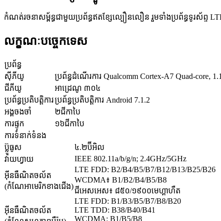
កំណត់រចនាសម្ព័ន្ធជាមួយប្រព័ន្ធឥតខ្សែល្បឿនលឿន រួមទាំងប្រព័ន្ធទូរស័ព្ទ 
លក្ខណៈបច្ចេកទេស
ប្រព័ន្ធ
ស៊ីភីយូ
ប្រព័ន្ធដំណើរការ Qualcomm Cortex-A7 Quad-core, 1
ជីភីយូ
អាដ្រេណូ ៣០៤
ប្រព័ន្ធប្រតិបត្តិការ
ប្រព័ន្ធប្រតិបត្តិការ Android 7.1.2
អង្គចងចាំ
២ជីកាបៃ
ការផ្ទុក
១៦ជីកាបៃ
ការទំនាក់ទំនង
ប៊្លូធូស
៤.២ប៊ីអិល
IEEE 802.11a/b/g/n; 2.4GHz/5GHz
វ៉ាយហ្វាយ
LTE FDD: B2/B4/B5/B7/B12/B13/B25/B26
អ៊ីនធឺណិតចល័ត
WCDMA៖ B1/B2/B4/B5/B8
(កំណែអាមេរិកខាងជើង)
ជីអេសអេស៖ ៨៥០/១៩០០មេហ្គាហឺត
LTE FDD: B1/B3/B5/B7/B8/B20
LTE TDD: B38/B40/B41
អ៊ីនធឺណិតចល័ត
WCDMA: B1/B5/B8