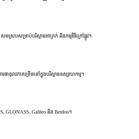
មស្របសម្រាប់បរិស្ថានអាក្រក់ និងកម្មវិធីក្រៅផ្លូវ។
ធាតុរាវភាគច្រើននៅក្នុងបរិស្ថានឧស្សាហកម្ម។
ង GPS, GLONASS, Galileo និង Beidou។