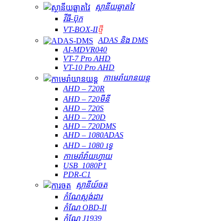
ស្ថានីយឆ្លាតវៃ
វីធី-ប៊ុក
VT-BOX-II
ថ្មី
ADAS និង DMS
AI-MDVR040
VT-7 Pro AHD
VT-10 Pro AHD
កាមេរ៉ាយានយន្ត
AHD – 720R
AHD – 720មីនី
AHD – 720S
AHD – 720D
AHD – 720DMS
AHD – 1080ADAS
AHD – 1080 ទ្វេ
កាមេរ៉ាវ៉ាយហ្វាយ
USB_1080P1
PDR-C1
ស្ថានីយ៍ចត
កំណែស្តង់ដារ
កំណែ OBD-II
កំណែ J1939