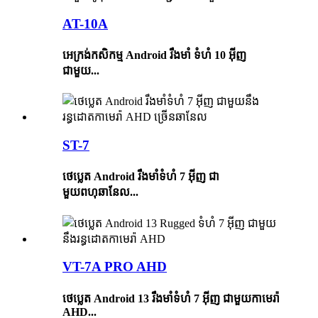
AT-10A
អេក្រង់​កសិកម្ម​ Android រឹងមាំ ទំហំ 10 អ៊ីញ
ជាមួយ...
ST-7
ថេប្លេត Android រឹងមាំទំហំ 7 អ៊ីញ ជា
មួយពហុឆានែល...
VT-7A PRO AHD
ថេប្លេត Android 13 រឹងមាំទំហំ 7 អ៊ីញ ជាមួយកាមេរ៉ា
AHD...