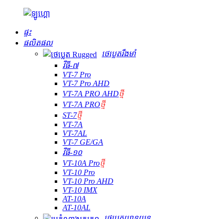
ផ្ទះ
ផលិតផល
ថេប្លេតរឹងមាំ
វីធី-៧
VT-7 Pro
VT-7 Pro AHD
VT-7A PRO AHD
ថ្មី
VT-7A PRO
ថ្មី
ST-7
ថ្មី
VT-7A
VT-7AL
VT-7 GE/GA
វីធី-១០
VT-10A Pro
ថ្មី
VT-10 Pro
VT-10 Pro AHD
VT-10 IMX
AT-10A
AT-10AL
ថេប្លេតយានយន្ត