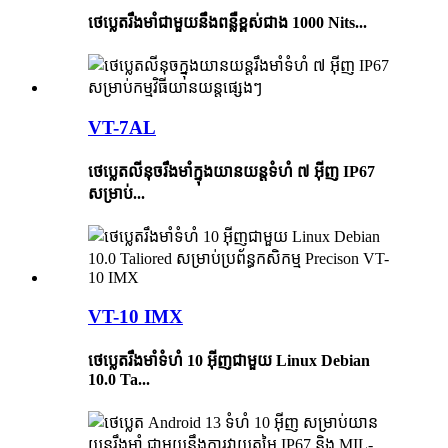
ថេប្លេតរឹងមាំជាមួយនឹងពន្លឺខ្ពស់ជាង 1000 Nits...
VT-7AL
ថេប្លេតលីនុចរឹងមាំក្នុងយានយន្តទំហំ ៧ អ៊ីញ IP67
សម្រាប់...
VT-10 IMX
ថេប្លេតរឹងមាំទំហំ 10 អ៊ីញជាមួយ Linux Debian
10.0 Ta...