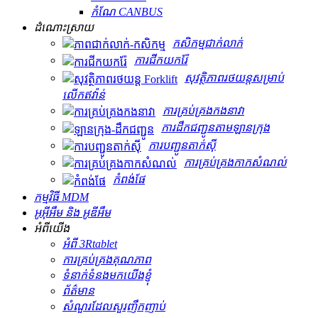
កំណែ CANBUS
ដំណោះស្រាយ
កសិកម្ម​ជាក់លាក់
ការជីកយករ៉ែ
សុវត្ថិភាពរថយន្តសម្រាប់
លើកឥវ៉ាន់
ការគ្រប់គ្រងកងនាវា
ការដឹកជញ្ជូនតាមឡានក្រុង
ការបញ្ជូនតាក់ស៊ី
ការគ្រប់គ្រងកាកសំណល់
កំពង់ផែ
កម្មវិធី MDM
អូអ៊ីអឹម និង អូឌីអឹម
អំពីយើង
អំពី 3Rtablet
ការគ្រប់គ្រងគុណភាព
ទំនាក់ទំនងមកយើងខ្ញុំ
ព័ត៌មាន
សំណួរដែលសួរញឹកញាប់