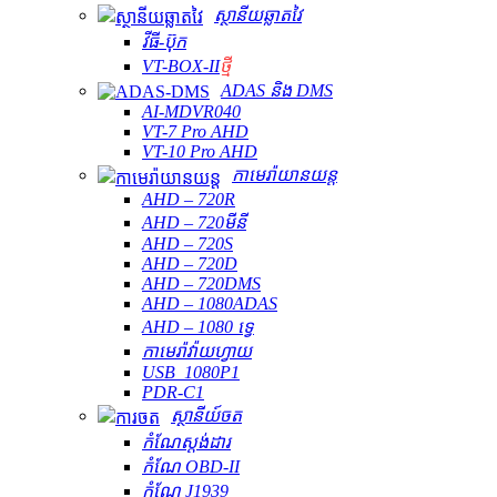
ស្ថានីយឆ្លាតវៃ
វីធី-ប៊ុក
VT-BOX-II
ថ្មី
ADAS និង DMS
AI-MDVR040
VT-7 Pro AHD
VT-10 Pro AHD
កាមេរ៉ាយានយន្ត
AHD – 720R
AHD – 720មីនី
AHD – 720S
AHD – 720D
AHD – 720DMS
AHD – 1080ADAS
AHD – 1080 ទ្វេ
កាមេរ៉ាវ៉ាយហ្វាយ
USB_1080P1
PDR-C1
ស្ថានីយ៍ចត
កំណែស្តង់ដារ
កំណែ OBD-II
កំណែ J1939