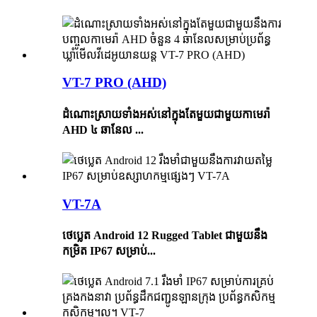
VT-7 PRO (AHD)
ដំណោះស្រាយទាំងអស់នៅក្នុងតែមួយជាមួយកាមេរ៉ា
AHD ៤ ឆានែល ...
VT-7A
ថេប្លេត Android 12 Rugged Tablet ជាមួយនឹង
កម្រិត IP67 សម្រាប់...