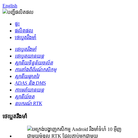
English
ផ្ទះ
ផលិតផល
ថេប្លេតរឹងមាំ
ថេប្លេតរឹងមាំ
ថេប្លេតយានយន្ត
ស្ថានីយទិន្នន័យចល័ត
ការតាំងពិព័រណ៍កសិកម្ម
ស្ថានីយឆ្លាតវៃ
ADAS និង DMS
កាមេរ៉ាយានយន្ត
ស្ថានីយ៍ចត
ឧបករណ៍ RTK
ថេប្លេតរឹងមាំ