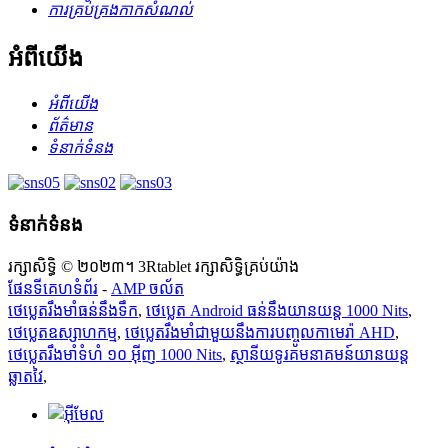
ការគ្រប់គ្រងកាកសំណល់
អំពីយើង
អំពីយើង
ព័ត៌មាន
ទំនាក់ទំនង
ទំនាក់ទំនង
រក្សាសិទ្ធិ © ២០២៣។ 3Rtablet រក្សាសិទ្ធិគ្រប់យ៉ាង
ផែនទីគេហទំព័រ
-
AMP ចល័ត
ថេប្លេតរឹងមាំធន់នឹងទឹក
,
ថេប្លេត Android ធន់​នឹង​យានយន្ត 1000 Nits
,
ថេប្លេតឧស្សាហកម្ម
,
ថេប្លេតរឹងមាំជាមួយនឹងការបញ្ចូលកាមេរ៉ា AHD
,
ថេប្លេតរឹងមាំទំហំ ១០ អ៊ីញ 1000 Nits
,
ស្ថានីយទូរគមនាគមន៍យានយន្ត
ឆ្លាតវៃ
,