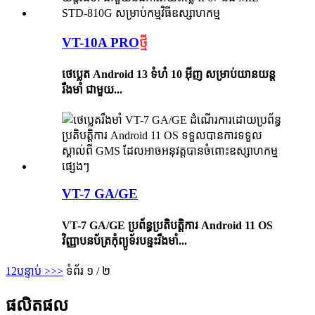
VT-10A PRO
ថ្មី
ថេប្លេត Android 13 ទំហំ 10 អ៊ីញ សម្រាប់យានយន្ត
រឹងមាំ ជាមួយ...
VT-7 GA/GE
VT-7 GA/GE ប្រព័ន្ធប្រតិបត្តិការ Android 11 OS
វិញ្ញាបនប័ត្រកុំព្យូទ័របន្ទះរឹងមាំ...
1
2
បន្ទាប់ >
>>
ទំព័រ ១ / ២
ផលិតផល