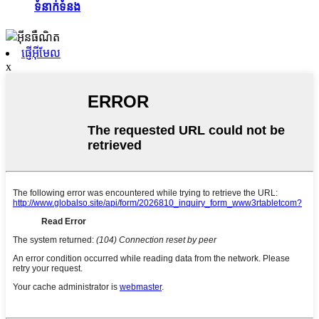
ទំនាក់ទំនង
ផ្ញើអ៊ីមែល
x