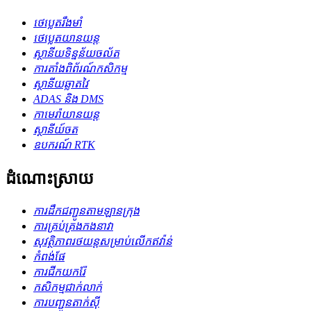
ថេប្លេតរឹងមាំ
ថេប្លេតយានយន្ត
ស្ថានីយទិន្នន័យចល័ត
ការតាំងពិព័រណ៍កសិកម្ម
ស្ថានីយឆ្លាតវៃ
ADAS និង DMS
កាមេរ៉ាយានយន្ត
ស្ថានីយ៍ចត
ឧបករណ៍ RTK
ដំណោះស្រាយ
ការដឹកជញ្ជូនតាមឡានក្រុង
ការគ្រប់គ្រងកងនាវា
សុវត្ថិភាពរថយន្តសម្រាប់លើកឥវ៉ាន់
កំពង់ផែ
ការជីកយករ៉ែ
កសិកម្ម​ជាក់លាក់
ការបញ្ជូនតាក់ស៊ី