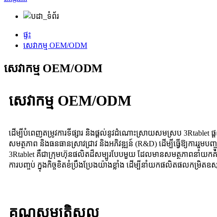
ផ្ទះ
សេវាកម្ម OEM/ODM
សេវាកម្ម OEM/ODM
សេវាកម្ម OEM/ODM
ដើម្បីបំពេញតម្រូវការទីផ្សារ និងផ្តល់នូវដំណោះស្រាយសមស្រប 3Rtablet ផ
សមត្ថភាព និងធនធានស្រាវជ្រាវ និងអភិវឌ្ឍន៍ (R&D) ដើម្បីធ្វើឱ្យក
3Rtablet គឺជាក្រុមហ៊ុនផលិតដ៏សម្បូរបែបមួយ ដែលមានសមត្ថភាពនាំយកគ
ការបញ្ចប់ ក្នុងកិច្ចខិតខំប្រឹងប្រែងយ៉ាងខ្លាំង ដើម្បីនាំយកផលិតផលកម្រិតឧ
គុណសម្បត្តិស្នូល