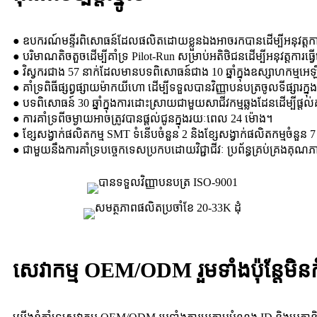
● ឧបករណ៍មន្ទីរពិសោធន៍ដែលផលិតដោយខ្លួនឯងអាចរកបានដើម្បីអនុវត្តការធ្វើត
● បរិមាណតិចតួចដើម្បីគាំទ្រ Pilot-Run សម្រាប់អតិថិជនដើម្បីអនុវត្តការធ្
● វិស្វករជាង 57 នាក់ដែលមានបទពិសោធន៍ជាង 10 ឆ្នាំក្នុងឧស្សាហកម្មអេឡិ
● គាំទ្រ​ពិធី​ផ្សព្វផ្សាយ​ម៉ាកយីហោ ដើម្បី​ទទួល​បាន​វិញ្ញាបនបត្រ​ចូល​ទីផ្សារ​ក្ន
● បទពិសោធន៍ 30 ឆ្នាំក្នុងការដោះស្រាយជាមួយសាជីវកម្មឆ្លងដែនដើម្បី
● ការគាំទ្រពីចម្ងាយអាចត្រូវបានផ្តល់ជូនក្នុងរយៈពេល 24 ម៉ោង។
● ខ្សែសង្វាក់ផលិតកម្ម SMT ទំនើបចំនួន 2 និងខ្សែសង្វាក់ផលិតកម្មចំនួន
● ជាមួយនឹងការគាំទ្របច្ចេកទេសប្រកបដោយវិជ្ជាជីវៈ ប្រព័ន្ធគ្រប់គ្រងគុ
សេវាកម្ម OEM/ODM រួមទាំងប៉ុន្តែមិ