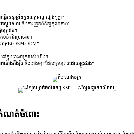
េស្តខ្លាំងក្នុងលក្ខខណ្ឌផ្សេងៗគ្នា។
វើតេស្តមុខងារ និងការត្រួតពិនិត្យគុណភាព។
ចត្រូនិច។
ុង​តំបន់ និង​ប្រទេស។
ផ្តល់គម្រោង OEM/ODM។
 7 នៅក្នុងរោងចក្ររបស់យើង។
ណភាពយ៉ាងតឹងរ៉ឹង និងរោងចក្រដែលគ្រប់គ្រងដោយខ្លួនឯង។
នកំណត់ចំពោះ