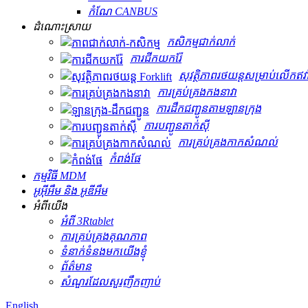
កំណែ CANBUS
ដំណោះស្រាយ
កសិកម្ម​ជាក់លាក់
ការជីកយករ៉ែ
សុវត្ថិភាពរថយន្តសម្រាប់លើកឥវ៉ា
ការគ្រប់គ្រងកងនាវា
ការដឹកជញ្ជូនតាមឡានក្រុង
ការបញ្ជូនតាក់ស៊ី
ការគ្រប់គ្រងកាកសំណល់
កំពង់ផែ
កម្មវិធី MDM
អូអ៊ីអឹម និង អូឌីអឹម
អំពីយើង
អំពី 3Rtablet
ការគ្រប់គ្រងគុណភាព
ទំនាក់ទំនងមកយើងខ្ញុំ
ព័ត៌មាន
សំណួរដែលសួរញឹកញាប់
English