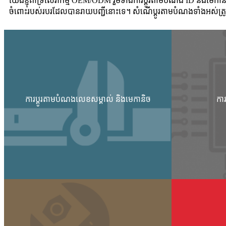
យើងខ្ញុំគាំទ្រសេវាកម្ម OEM/ODM រួមទាំងការប្ដូរតាមបំណង ID និងមេកានិច 
ចំពោះរបស់របរដែលបានរាយបញ្ជីនោះទេ។ សំណើប្ដូរតាមបំណងទាំងអស់ត្រូ
ការប្ដូរតាមបំណងលេខសម្គាល់ និងមេកានិច
ការ