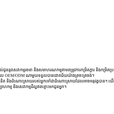
្តល់ជូននូវសេវាកម្មរចនា និងសមាហរណកម្មតាមតម្រូវការកម្រិតក្តារ និងកម្រិត
ាររួមបញ្ចូល OEM/ODM ណាមួយទទួលបានជោគជ័យយ៉ាងត្រចះត្រចង់។
ំនិត និងដំណោះស្រាយរបស់អ្នកទៅជាដំណោះស្រាយដែលអាចអនុវត្តបាន។ យើងធ្វើ
ស្សាហកម្ម និងសេវាកម្មដ៏ល្អឥតខ្ចោះមកជូនអ្នក។