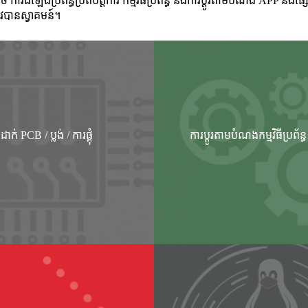
ការដំឡើងប្រព័ន្ធប្រតិបត្តិការ កម្មវិធីប្រព័ន្ធ និងការប្ដូរតាមបំណង APP និ
វបានស្វាគមន៍។
ដាក់ PCB / ប្លង់ / ការផ្គុំ
ការប្ដូរតាមបំណងកម្មវិធីប្រព័ន្ធ 