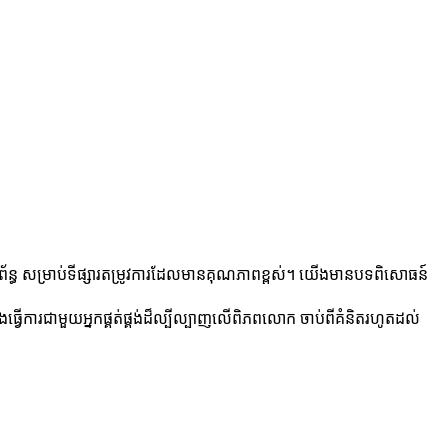
ប្រព័ន្ធ សម្រាប់ទីផ្សារតម្រូវការដែលមានគុណភាពខ្ពស់។ យើងមានបទពិសោធន៍
ការជាមួយអ្នកផ្គត់ផ្គង់ដ៏ល្បីល្បាញលើពិភពលោក ចាប់ពីគំនិតរហូតដល់