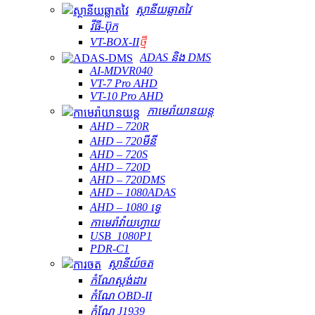
ស្ថានីយឆ្លាតវៃ
វីធី-ប៊ុក
VT-BOX-II
ថ្មី
ADAS និង DMS
AI-MDVR040
VT-7 Pro AHD
VT-10 Pro AHD
កាមេរ៉ាយានយន្ត
AHD – 720R
AHD – 720មីនី
AHD – 720S
AHD – 720D
AHD – 720DMS
AHD – 1080ADAS
AHD – 1080 ទ្វេ
កាមេរ៉ាវ៉ាយហ្វាយ
USB_1080P1
PDR-C1
ស្ថានីយ៍ចត
កំណែស្តង់ដារ
កំណែ OBD-II
កំណែ J1939