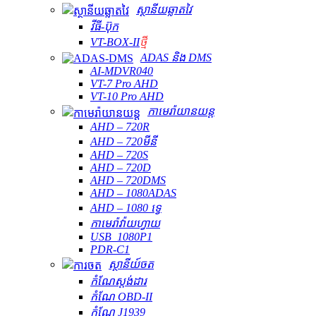
ស្ថានីយឆ្លាតវៃ
វីធី-ប៊ុក
VT-BOX-II
ថ្មី
ADAS និង DMS
AI-MDVR040
VT-7 Pro AHD
VT-10 Pro AHD
កាមេរ៉ាយានយន្ត
AHD – 720R
AHD – 720មីនី
AHD – 720S
AHD – 720D
AHD – 720DMS
AHD – 1080ADAS
AHD – 1080 ទ្វេ
កាមេរ៉ាវ៉ាយហ្វាយ
USB_1080P1
PDR-C1
ស្ថានីយ៍ចត
កំណែស្តង់ដារ
កំណែ OBD-II
កំណែ J1939