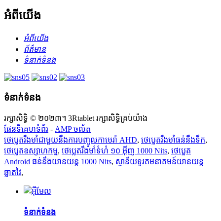
អំពីយើង
អំពីយើង
ព័ត៌មាន
ទំនាក់ទំនង
ទំនាក់ទំនង
រក្សាសិទ្ធិ © ២០២៣។ 3Rtablet រក្សាសិទ្ធិគ្រប់យ៉ាង
ផែនទីគេហទំព័រ
-
AMP ចល័ត
ថេប្លេតរឹងមាំជាមួយនឹងការបញ្ចូលកាមេរ៉ា AHD
,
ថេប្លេតរឹងមាំធន់នឹងទឹក
,
ថេប្លេតឧស្សាហកម្ម
,
ថេប្លេតរឹងមាំទំហំ ១០ អ៊ីញ 1000 Nits
,
ថេប្លេត
Android ធន់​នឹង​យានយន្ត 1000 Nits
,
ស្ថានីយទូរគមនាគមន៍យានយន្ត
ឆ្លាតវៃ
,
ទំនាក់ទំនង