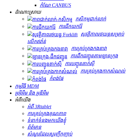
កំណែ CANBUS
ដំណោះស្រាយ
កសិកម្ម​ជាក់លាក់
ការជីកយករ៉ែ
សុវត្ថិភាពរថយន្តសម្រាប់
លើកឥវ៉ាន់
ការគ្រប់គ្រងកងនាវា
ការដឹកជញ្ជូនតាមឡានក្រុង
ការបញ្ជូនតាក់ស៊ី
ការគ្រប់គ្រងកាកសំណល់
កំពង់ផែ
កម្មវិធី MDM
អូអ៊ីអឹម និង អូឌីអឹម
អំពីយើង
អំពី 3Rtablet
ការគ្រប់គ្រងគុណភាព
ទំនាក់ទំនងមកយើងខ្ញុំ
ព័ត៌មាន
សំណួរដែលសួរញឹកញាប់