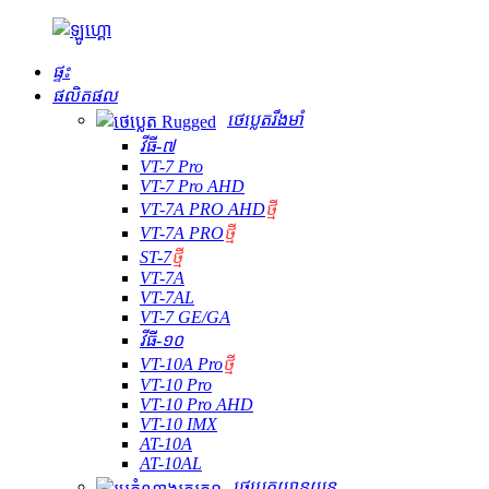
ផ្ទះ
ផលិតផល
ថេប្លេតរឹងមាំ
វីធី-៧
VT-7 Pro
VT-7 Pro AHD
VT-7A PRO AHD
ថ្មី
VT-7A PRO
ថ្មី
ST-7
ថ្មី
VT-7A
VT-7AL
VT-7 GE/GA
វីធី-១០
VT-10A Pro
ថ្មី
VT-10 Pro
VT-10 Pro AHD
VT-10 IMX
AT-10A
AT-10AL
ថេប្លេតយានយន្ត