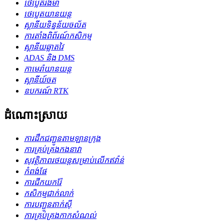
ថេប្លេតរឹងមាំ
ថេប្លេតយានយន្ត
ស្ថានីយទិន្នន័យចល័ត
ការតាំងពិព័រណ៍កសិកម្ម
ស្ថានីយឆ្លាតវៃ
ADAS និង DMS
កាមេរ៉ាយានយន្ត
ស្ថានីយ៍ចត
ឧបករណ៍ RTK
ដំណោះស្រាយ
ការដឹកជញ្ជូនតាមឡានក្រុង
ការគ្រប់គ្រងកងនាវា
សុវត្ថិភាពរថយន្តសម្រាប់លើកឥវ៉ាន់
កំពង់ផែ
ការជីកយករ៉ែ
កសិកម្ម​ជាក់លាក់
ការបញ្ជូនតាក់ស៊ី
ការគ្រប់គ្រងកាកសំណល់