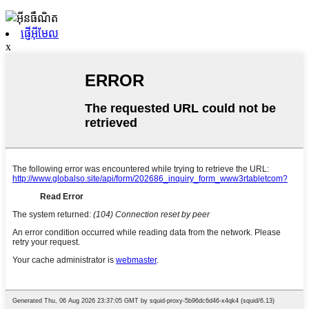
ផ្ញើអ៊ីមែល
x