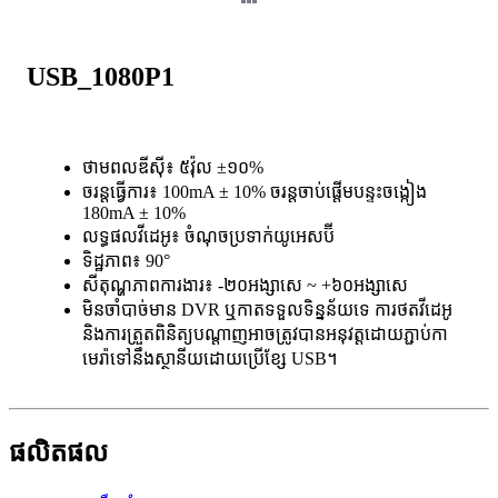
USB_1080P1
ថាមពលឌីស៊ី៖ ៥វ៉ុល ±១០%
ចរន្តធ្វើការ៖ 100mA ± 10% ចរន្តចាប់ផ្តើមបន្ទះចង្កៀង
180mA ± 10%
លទ្ធផលវីដេអូ៖ ចំណុចប្រទាក់យូអេសប៊ី
ទិដ្ឋភាព៖ 90°
សីតុណ្ហភាពការងារ៖ -២០អង្សាសេ ~ +៦០អង្សាសេ
មិនចាំបាច់មាន DVR ឬកាតទទួលទិន្នន័យទេ ការថតវីដេអូ
និងការត្រួតពិនិត្យបណ្តាញអាចត្រូវបានអនុវត្តដោយភ្ជាប់កា
មេរ៉ាទៅនឹងស្ថានីយដោយប្រើខ្សែ USB។
ផលិតផល