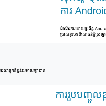
ការ Androi
ដំណើរការដោយប្រព័ន្ធ Androi
ប្រាស់នូវបទពិសោធន៍ថ្មីស្រឡ
​ផ្ទុក​ទិន្នន័យ​អាច​រក្សា​បាន​
ការរួមបញ្ចូលខ