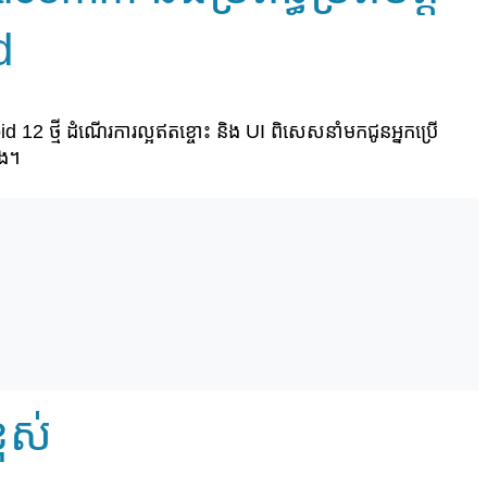
d
d 12 ថ្មី ដំណើរការល្អឥតខ្ចោះ និង UI ពិសេសនាំមកជូនអ្នកប្រើ
ាង។
្ពស់