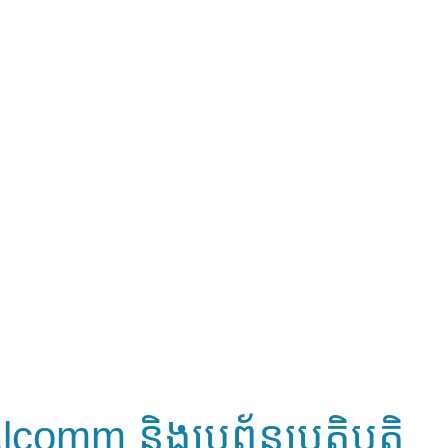
comm និងប្រព័ន្ធប្រតិបត្តិ