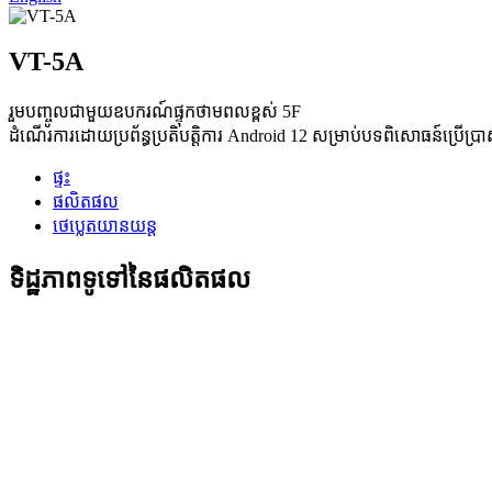
VT-5A
រួមបញ្ចូលជាមួយឧបករណ៍ផ្ទុកថាមពលខ្ពស់ 5F
ដំណើរការដោយប្រព័ន្ធប្រតិបត្តិការ Android 12 សម្រាប់បទពិសោធន៍ប្រើប្រាស
ផ្ទះ
ផលិតផល
ថេប្លេតយានយន្ត
ទិដ្ឋភាពទូទៅនៃផលិតផល