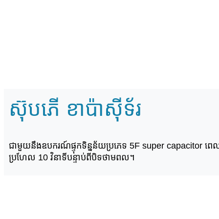
ស៊ុបភើ ខាប៉ាស៊ីទ័រ
ជាមួយនឹង​ឧបករណ៍​ផ្ទុក​ទិន្នន័យ​ប្រភេទ 5F super capacitor ពេលវេលា
ប្រហែល 10 វិនាទី​បន្ទាប់​ពី​បិទ​ថាមពល។