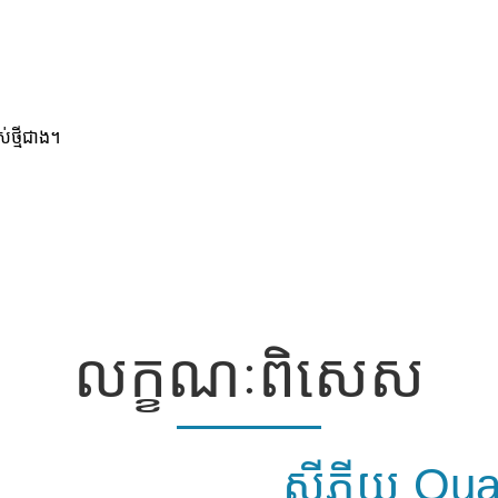
់ថ្មីជាង។
លក្ខណៈពិសេស
ស៊ីភីយូ Qual