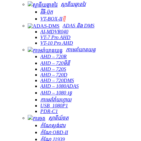
ស្ថានីយឆ្លាតវៃ
វីធី-ប៊ុក
VT-BOX-II
ថ្មី
ADAS និង DMS
AI-MDVR040
VT-7 Pro AHD
VT-10 Pro AHD
កាមេរ៉ាយានយន្ត
AHD – 720R
AHD – 720មីនី
AHD – 720S
AHD – 720D
AHD – 720DMS
AHD – 1080ADAS
AHD – 1080 ទ្វេ
កាមេរ៉ាវ៉ាយហ្វាយ
USB_1080P1
PDR-C1
ស្ថានីយ៍ចត
កំណែស្តង់ដារ
កំណែ OBD-II
កំណែ J1939