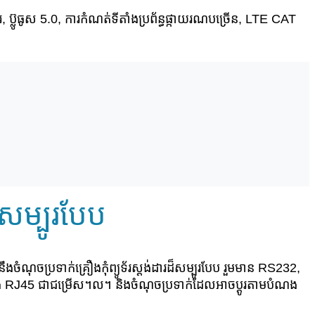
រ, ប៊្លូធូស 5.0, ការកំណត់ទីតាំងប្រព័ន្ធផ្កាយរណបច្រើន, LTE CAT
សម្បូរបែប
ឹងចំណុចប្រទាក់គ្រឿងកុំព្យូទ័រស្តង់ដារដ៏សម្បូរបែប រួមមាន RS232,
RJ45 ជាជម្រើស។ល។ និងចំណុចប្រទាក់ដែលអាចប្ដូរតាមបំណង