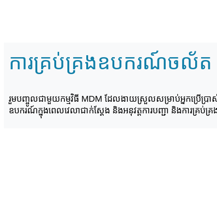
ការគ្រប់គ្រងឧបករណ៍ចល័ត
រួមបញ្ចូលជាមួយកម្មវិធី MDM ដែលងាយស្រួលសម្រាប់អ្នកប្រើប្រាស់ក
ឧបករណ៍ក្នុងពេលវេលាជាក់ស្តែង និងអនុវត្តការបញ្ជា និងការគ្រប់គ្រ