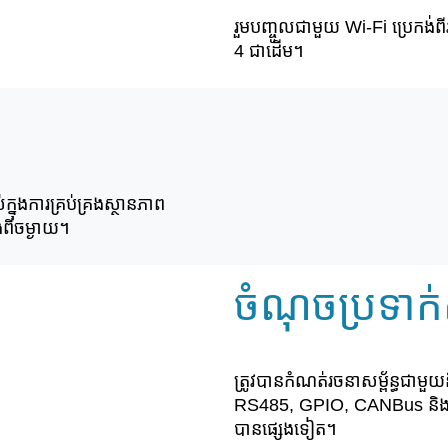
រួមបញ្ចូលជាមួយ Wi-Fi ប្រេកង់ពី
4 ជាដើម។
្នុងការគ្រប់គ្រងស្ថានភាព
ងពីចម្ងាយ។
ចំណុចប្រទាក់
ត្រូវបានកំណត់រចនាសម្ព័ន្ធជាមួយន
RS485, GPIO, CANBus និង 
បានផ្សេងទៀត។