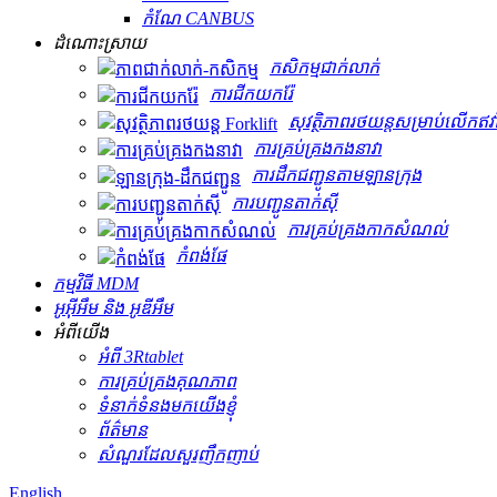
កំណែ CANBUS
ដំណោះស្រាយ
កសិកម្ម​ជាក់លាក់
ការជីកយករ៉ែ
សុវត្ថិភាពរថយន្តសម្រាប់លើកឥវ៉ា
ការគ្រប់គ្រងកងនាវា
ការដឹកជញ្ជូនតាមឡានក្រុង
ការបញ្ជូនតាក់ស៊ី
ការគ្រប់គ្រងកាកសំណល់
កំពង់ផែ
កម្មវិធី MDM
អូអ៊ីអឹម និង អូឌីអឹម
អំពីយើង
អំពី 3Rtablet
ការគ្រប់គ្រងគុណភាព
ទំនាក់ទំនងមកយើងខ្ញុំ
ព័ត៌មាន
សំណួរដែលសួរញឹកញាប់
English