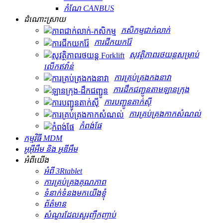
កំណែ CANBUS
ដំណោះស្រាយ
កសិកម្ម​ជាក់លាក់
ការជីកយករ៉ែ
សុវត្ថិភាពរថយន្តសម្រាប់
លើកឥវ៉ាន់
ការគ្រប់គ្រងកងនាវា
ការដឹកជញ្ជូនតាមឡានក្រុង
ការបញ្ជូនតាក់ស៊ី
ការគ្រប់គ្រងកាកសំណល់
កំពង់ផែ
កម្មវិធី MDM
អូអ៊ីអឹម និង អូឌីអឹម
អំពីយើង
អំពី 3Rtablet
ការគ្រប់គ្រងគុណភាព
ទំនាក់ទំនងមកយើងខ្ញុំ
ព័ត៌មាន
សំណួរដែលសួរញឹកញាប់