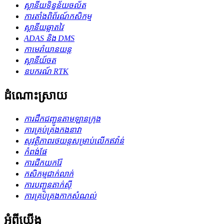
ស្ថានីយទិន្នន័យចល័ត
ការតាំងពិព័រណ៍កសិកម្ម
ស្ថានីយឆ្លាតវៃ
ADAS និង DMS
កាមេរ៉ាយានយន្ត
ស្ថានីយ៍ចត
ឧបករណ៍ RTK
ដំណោះស្រាយ
ការដឹកជញ្ជូនតាមឡានក្រុង
ការគ្រប់គ្រងកងនាវា
សុវត្ថិភាពរថយន្តសម្រាប់លើកឥវ៉ាន់
កំពង់ផែ
ការជីកយករ៉ែ
កសិកម្ម​ជាក់លាក់
ការបញ្ជូនតាក់ស៊ី
ការគ្រប់គ្រងកាកសំណល់
អំពីយើង