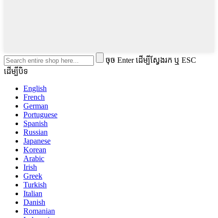
ចុច Enter ដើម្បីស្វែងរក ឬ ESC
ដើម្បីបិទ
English
French
German
Portuguese
Spanish
Russian
Japanese
Korean
Arabic
Irish
Greek
Turkish
Italian
Danish
Romanian