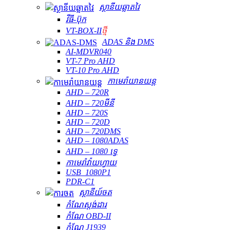
ស្ថានីយឆ្លាតវៃ
វីធី-ប៊ុក
VT-BOX-II
ថ្មី
ADAS និង DMS
AI-MDVR040
VT-7 Pro AHD
VT-10 Pro AHD
កាមេរ៉ាយានយន្ត
AHD – 720R
AHD – 720មីនី
AHD – 720S
AHD – 720D
AHD – 720DMS
AHD – 1080ADAS
AHD – 1080 ទ្វេ
កាមេរ៉ាវ៉ាយហ្វាយ
USB_1080P1
PDR-C1
ស្ថានីយ៍ចត
កំណែស្តង់ដារ
កំណែ OBD-II
កំណែ J1939