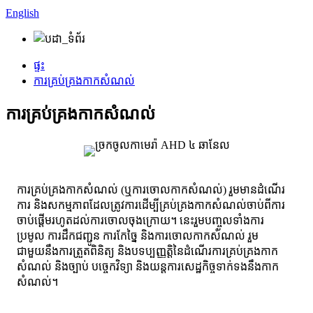
English
ផ្ទះ
ការគ្រប់គ្រងកាកសំណល់
ការគ្រប់គ្រងកាកសំណល់
ការគ្រប់គ្រងកាកសំណល់ (ឬការចោលកាកសំណល់) រួមមានដំណើរ
ការ និងសកម្មភាពដែលត្រូវការដើម្បីគ្រប់គ្រងកាកសំណល់ចាប់ពីការ
ចាប់ផ្តើមរហូតដល់ការចោលចុងក្រោយ។ នេះរួមបញ្ចូលទាំងការ
ប្រមូល ការដឹកជញ្ជូន ការកែច្នៃ និងការចោលកាកសំណល់ រួម
ជាមួយនឹងការត្រួតពិនិត្យ និងបទប្បញ្ញត្តិនៃដំណើរការគ្រប់គ្រងកាក
សំណល់ និងច្បាប់ បច្ចេកវិទ្យា និងយន្តការសេដ្ឋកិច្ចទាក់ទងនឹងកាក
សំណល់។