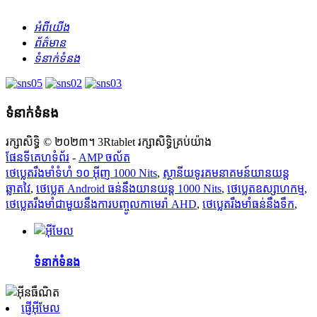
អំពីយើង
ព័ត៌មាន
ទំនាក់ទំនង
ទំនាក់ទំនង
រក្សាសិទ្ធិ © ២០២៣។ 3Rtablet រក្សាសិទ្ធិគ្រប់យ៉ាង
ផែនទីគេហទំព័រ
-
AMP ចល័ត
ថេប្លេតរឹងមាំទំហំ ១០ អ៊ីញ 1000 Nits
,
ស្ថានីយទូរគមនាគមន៍យានយន្ត
ឆ្លាតវៃ
,
ថេប្លេត Android ធន់​នឹង​យានយន្ត 1000 Nits
,
ថេប្លេតឧស្សាហកម្ម
,
ថេប្លេតរឹងមាំជាមួយនឹងការបញ្ចូលកាមេរ៉ា AHD
,
ថេប្លេតរឹងមាំធន់នឹងទឹក
,
ទំនាក់ទំនង
ផ្ញើអ៊ីមែល