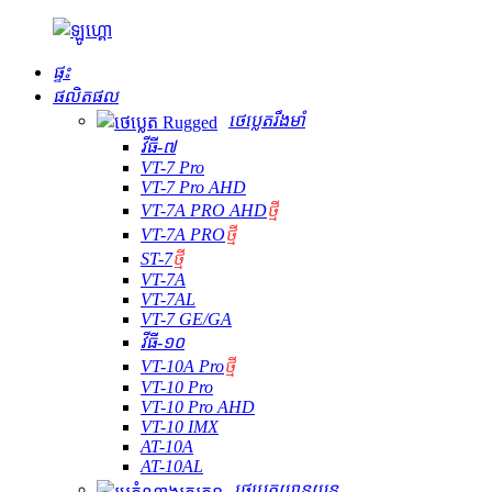
ផ្ទះ
ផលិតផល
ថេប្លេតរឹងមាំ
វីធី-៧
VT-7 Pro
VT-7 Pro AHD
VT-7A PRO AHD
ថ្មី
VT-7A PRO
ថ្មី
ST-7
ថ្មី
VT-7A
VT-7AL
VT-7 GE/GA
វីធី-១០
VT-10A Pro
ថ្មី
VT-10 Pro
VT-10 Pro AHD
VT-10 IMX
AT-10A
AT-10AL
ថេប្លេតយានយន្ត