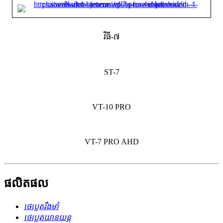
វីធី-៧
ST-7
VT-10 PRO
VT-7 PRO AHD
ផលិតផល
ថេប្លេតរឹងមាំ
ថេប្លេតយានយន្ត