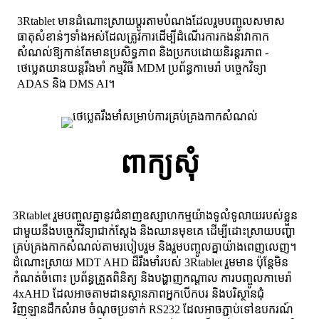
3Rtablet មានដំណោះស្រាយប្ដូរតាមបំណងដែលរួមបញ្ចូលសមាស
ធាតុសំខាន់ៗទាំងអស់ដែលត្រូវការដើម្បីដំណើរការកងនាវាកាក
សំណល់ឱ្យកាន់តែមានប្រសិទ្ធភាព និងប្រកបដោយនិរន្តរភាព -
ថេប្លេតយានយន្តរឹងមាំ កម្មវិធី MDM ប្រព័ន្ធកាមេរ៉ា បច្ចេកវិទ្យា
ADAS និង DMS AI។
ពាក្យសុំ
3Rtablet រួមបញ្ចូលគ្នានូវជំនាញឧស្សាហកម្មយ៉ាងទូលំទូលាយរបស់ខ្លួន
ជាមួយនឹងបច្ចេកវិទ្យាជាក់ស្តែង និងឈានមុខគេ ដើម្បីដោះស្រាយបញ្ហា
គ្រប់គ្រងកាកសំណល់តាមរបៀបរួម និងរួមបញ្ចូលគ្នាយ៉ាងពេញលេញ។
ដំណោះស្រាយ MDT AHD ដ៏រឹងមាំរបស់ 3Rtablet រួមមាន ប៉ុន្តែមិន
កំណត់ចំពោះ ប្រព័ន្ធត្រួតពិនិត្យ និងបង្ហាញកណ្តាល ការបញ្ចូលកាមេរ៉ា
4xAHD ដែលអាចតាមដានស្ថានភាពអ្នកបើកបរ និងបរិស្ថានជុំ
វិញឡានដឹកសំរាម ចំណុចប្រទាក់ RS232 ដែលអាចភ្ជាប់ទៅឧបករណ៍