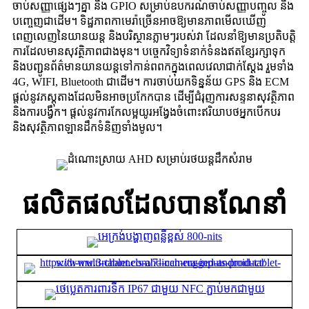
ចាប់សញ្ញាផ្សេងៗគ្នា និង GPIO សម្រាប់ឧបករណ៍ចាប់សញ្ញាបញ្ចូល និង
បញ្ចេញជាដើម។ ទិដ្ឋភាពកាមេរ៉ាច្រើនអាចឱ្យមានភាពមើលឃើញ
ពេញលេញនៃយានយន្ត និងបរិស្ថានភ្លាមៗរបស់វា ដែលនាំឱ្យមានប្រតិបត្តិ
ការដែលមានសុវត្ថិភាពជាងមុន។ បច្ចេកវិទ្យាទំនាក់ទំនងឥតខ្សែរក្សាទុក
និងបញ្ជូនព័ត៌មានយានយន្តទៅកាន់ពពកក្នុងពេលវេលាជាក់ស្តែង រួមទាំង
4G, WIFI, Bluetooth ជាដើម។ ការចាប់យកទិន្នន័យ GPS និង ECM
ផ្តល់នូវភស្តុតាងដែលមិនអាចប្រកែកបាន ដើម្បីជំរុញការសន្ទនាសុវត្ថិភាព
និងការបង្វឹក។ ផ្តល់នូវការកែលម្អយូរអង្វែងចំពោះឥរិយាបថអ្នកបើកបរ
និងសុវត្ថិភាពឡានដឹកទំនិញទាំងមូល។
ផលិតផលដែលបានណែនាំ