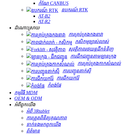
កំណែ CANBUS
ឧបករណ៍ RTK
AT-B2
AT-R2
ដំណោះស្រាយ
ការគ្រប់គ្រងកងនាវា
កសិកម្មច្បាស់លាស់
សុវត្ថិភាពរថយន្តដឹកទំនិញ
ការដឹកជញ្ជូនតាមឡានក្រុង
ការគ្រប់គ្រងកាកសំណល់
ការបញ្ជូនតាក់ស៊ី
ការជីកយករ៉ែ
កំពង់ផែ
កម្មវិធី MDM
OEM & ODM
អំពី​ពួក​យើង
អំពី 3Rtablet
ការត្រួតពិនិត្យគុណភាព
ទាក់ទង​មក​ពួក​យើង
ព័ត៌មាន