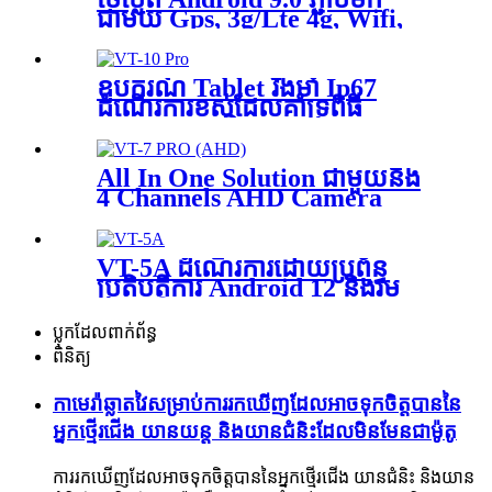
ជាមួយ Gps, 3g/Lte 4g, Wifi,
Bluetooth, Can Bus Protcols
បានអនុវត្តនៅក្នុងយានជំនិះផ្សេងៗ
គ្នា ដែលបានដំឡើងសម្រាប់ការគ្រប់
ឧបករណ៍ Tablet រឹងមាំ Ip67
គ្រងកងនាវា និងអាណត្តិចាស់ VT-7
ដំណើរការខ្ពស់ដែលគាំទ្រពិធី
Pro
ការឡានក្រុង និងការរុករក Gps ភាព
ជាក់លាក់ខ្ពស់សម្រាប់ការគ្រប់
គ្រងកងនាវា កសិកម្ម និងប្រព័ន្ធដឹក
All In One Solution ជាមួយនឹង
ជញ្ជូនតាមឡានក្រុង VT-10-Pro
4 Channels AHD Camera
Inputs for Vehicle Video
Survillance Systems VT-7
PRO (AHD)
VT-5A ដំណើរការដោយប្រព័ន្ធ
ប្រតិបត្តិការ Android 12 និងរួម
បញ្ចូលជាមួយ 5F Super
Capacitor
ប្លុកដែលពាក់ព័ន្ធ
ពិនិត្យ
កាមេរ៉ាឆ្លាតវៃសម្រាប់ការរកឃើញដែលអាចទុកចិត្តបាននៃ
អ្នកថ្មើរជើង យានយន្ត និងយានជំនិះដែលមិនមែនជាម៉ូតូ
ការរកឃើញដែលអាចទុកចិត្តបាននៃអ្នកថ្មើរជើង យានជំនិះ និងយាន