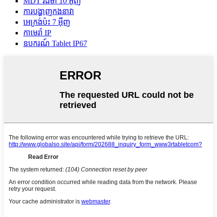
MDT រឹងមាំ 10 អ៊ីញ
ការបង្ហាញកងនាវា
អេក្រង់ប៉ះ 7 អ៊ីញ
កាមេរ៉ា IP
ឧបករណ៍ Tablet IP67