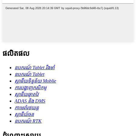
ផលិតផល
ឧបករណ៍ Tablet រឹងមាំ
ឧបករណ៍ Tablet
ស្ថានីយទិន្នន័យ Moblie
ការបង្ហាញកសិកម្ម
ស្ថានីយឆ្លាតវៃ
ADAS និង DMS
កាមេរ៉ារថយន្ត
ស្ថានីយ៍ចត
ឧបករណ៍ RTK
ដំណោះស្រាយ