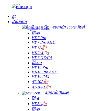
ផ្ទះ
ផលិតផល
ឧបករណ៍ Tablet រឹងមាំ
វីធី-៧
VT-7 Pro
VT-7 Pro AHD
VT-7A
ថ្មី។
VT-7AL
ថ្មី។
VT-7 GE/GA
វីធី-១០
VT-10 Pro
VT-10 Pro AHD
VT-10 IMX
AT-10A
ថ្មី។
AT-10AL
ថ្មី។
ឧបករណ៍ Tablet
វីធី-៥
VT-5A
ថ្មី។
វីធី-៧