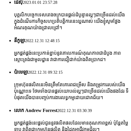
ជេស៊ី
2023.01.01 23:57:28
បុគ្គលិកបច្ចេកទេសរោងចក្របានផ្តល់ដំបូន្មានល្អៗជាច្រើនដល់យើង
ក្នុងដំណើរការកិច្ចសហប្រតិបត្តិការនេះល្អណាស់ យើងខ្ញុំសូមថ្លែង
អំណរគុណយ៉ាងជ្រាលជ្រៅ។
នីកូឡា
2022.12.31 12:48:15
អ្នកផ្គត់ផ្គង់នេះប្រកាន់ខ្ជាប់នូវគោលការណ៍គុណភាពជាដំបូង ភាព
ស្មោះត្រង់ជាមូលដ្ឋាន វាជាការជឿជាក់យ៉ាងពិតប្រាកដ។
ប៉ាមេឡា
2022.12.31 09:32:15
ក្រុមហ៊ុនផលិតនេះមិនត្រឹមតែគោរពជម្រើស និងតម្រូវការរបស់យើង
ប៉ុណ្ណោះទេ ថែមទាំងបានផ្តល់យោបល់ល្អៗជាច្រើនដល់យើងផងដែរ ទី
បំផុតយើងបានបញ្ចប់ការងារលទ្ធកម្មដោយជោគជ័យ។
លោក Andrew Forrest
2022.12.31 03:30:39
អ្នកផ្គត់ផ្គង់នេះផ្តល់ជូននូវផលិតផលដែលមានគុណភាពខ្ពស់ ប៉ុន្តែតម្លៃ
ទាប វាពិតជាក្រុមហ៊ុនផលិត និងដៃគូអាជីវកម្មដ៏ល្អ។