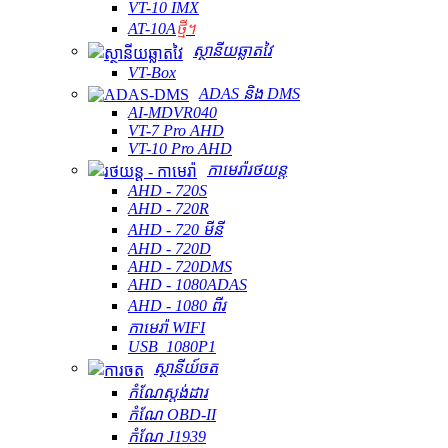
VT-10 IMX
AT-10A
ថ្មី។
ស្ថានីយឆ្លាតវៃ
VT-Box
ADAS និង DMS
AI-MDVR040
VT-7 Pro AHD
VT-10 Pro AHD
កាមេរ៉ារថយន្ត
AHD - 720S
AHD - 720R
AHD - 720 មីនី
AHD - 720D
AHD - 720DMS
AHD - 1080ADAS
AHD - 1080 ពីរ
កាមេរ៉ា WIFI
USB_1080P1
ស្ថានីយ៍ចត
កំណែស្តង់ដារ
កំណែ OBD-II
កំណែ J1939