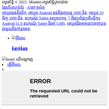
រក្សាសិទ្ធិ © 2023. 3Rtablet រក្សាសិទ្ធិគ្រប់យ៉ាង
ផែនទីគេហទំព័រ
-
AMP ចល័ត
ថេប្លេតធន់នឹងទឹក
,
ថេប្លេត Android ធន់នឹងរថយន្ត 1000 នីត
,
ថេប្លេត 10
អ៊ីញ 1000 នីត
,
ឧបករណ៍ Tablet ឧស្សាហកម្ម
,
7 អ៊ីងប្រព័ន្ធប្រតិបត្តិការ
Android 11.0 ឧបករណ៍ Tablet រឹងមាំ GMS
,
ថេប្លេត​រឹង​អាច​ដោះ​ចេញ​បាន​
ជាមួយ​នឹង​កន្លែង​ចត
,
ទំនាក់ទំនង
ផ្ញើអ៊ីមែល
x