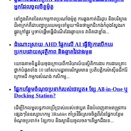
អ្នកដែលចូលចិត្តម៉ូតូ
នៅក្នុងពិភពនៃសកម្មភាពប្រណាំងម៉ូតូ ការឆ្លងកាត់ដីរដុប និងបរិស្ថាន
ដ៏អាក្រក់គឺជាបញ្ហាប្រឈមទូទៅមួយ។មិន​ថា​អ្នក​ជិះ​កង់​កំពុង​ស្វែង​រក​
ផ្លូវ​ក្រៅ​ផ្លូវ ឬ​ចាប់​ផ្តើម​ធ្វើ​ដំណើរ​វែង​ឆ្ងាយ​ទេ វា​ពិត​ជា​ខ្លាំង...
ដំណោះស្រាយ AHD ផ្អែកលើ AI ធ្វើឱ្យការបើកបរ
ប្រកបដោយសុវត្ថិភាព និងឆ្លាតវៃជាងមុន
យោងតាមទិន្នន័យចុងក្រោយពីការិយាល័យស្ថិតិការងារ ការងារគ្រោះ
ថ្នាក់បំផុតទាំង 10 នៅសហរដ្ឋអាមេរិករួមមាន ប្រតិបត្តិករម៉ាស៊ីនជីករ៉ែ
ក្រោមដី កម្មករសំណង់ កសិកម្ម...
ផ្នែកបន្ថែមចំណុចប្រទាក់របស់ថេប្លេត៖ ខ្សែ All-in-One ឬ
Docking Station?
ដើម្បីកែលម្អលទ្ធភាពប្រើប្រាស់របស់ថេប្លេត និងបំពេញតាមតម្រូវការ
ផ្សេងៗនៃឧស្សាហកម្ម 3Rtablet គាំទ្រវិធីស្រេចចិត្តពីរនៃផ្នែកបន្ថែម
ចំណុចប្រទាក់៖ ខ្សែកាប និងស្ថានីយចូលចត។តើអ្នកដឹងទេ...