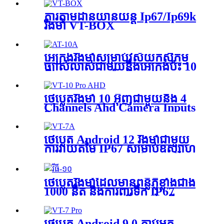
Vt-7 Ge/Ga គឺជាថេប្លេតដែលមាន
មុខងារសម្បូរបែបដែលអាចអនុវត្ត
ការតាមដានយានយន្ត Ip67/Ip69k
បានចំពោះឧស្សាហកម្មផ្សេងៗ VT-7
រឹងមាំ VT-BOX
GA/GE
អេក្រង់រឹងមាំសម្រាប់វិស័យកសិកម្ម
ច្បាស់លាស់ជាមួយនឹងអេក្រង់ប៉ះ 10
អ៊ីង 1000 nits ដំណើរការ Octa-
core 2.0 GHz និង Adreno 506
GPU
ថេប្លេតរឹងមាំ 10 អ៊ីញជាមួយនឹង 4
Channels Ahd Camera Inputs
និង Ai Argorithm (Adas &
Dms) សម្រាប់ប្រព័ន្ធបើកបរ
សុវត្ថិភាពជំនួយ VT-10 Pro AHD
ថេប្លេត Android 12 រឹងមាំជាមួយ
ការវាយតម្លៃ IP67 សម្រាប់ឧស្សាហ
កម្មផ្សេងៗ VT-7A
ថេប្លេតរឹងមាំដែលមានពន្លឺភ្លឺខ្លាំងជាង
1000 នីត និងការពារទឹក IP67
សម្រាប់រថយន្តក្នុង និងក្រៅ ប្រើក្នុង
ការគ្រប់គ្រងកងនាវា និងប្រព័ន្ធ
កសិកម្ម VT-10
ថេប្លេត Android 9.0 ភ្ជាប់មក