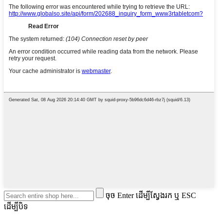
ចុច Enter ដើម្បីស្វែងរក ឬ ESC
ដើម្បីបិទ