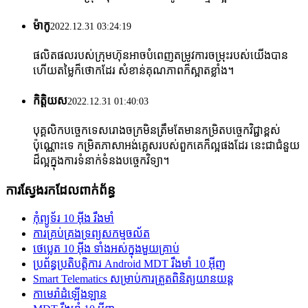
ម៉ាកូ
2022.12.31 03:24:19
ផលិតផលរបស់ក្រុមហ៊ុនអាចបំពេញតម្រូវការចម្រុះរបស់យើងបាន
ហើយតម្លៃក៏ថោកដែរ សំខាន់គុណភាពក៏ស្អាតខ្លាំង។
កិត្តិយស
2022.12.31 01:40:03
បុគ្គលិកបច្ចេកទេសរោងចក្រមិនត្រឹមតែមានកម្រិតបច្ចេកវិជ្ជាខ្ពស់
ប៉ុណ្ណោះទេ កម្រិតភាសាអង់គ្លេសរបស់ពួកគេក៏ល្អផងដែរ នេះជាជំនួយ
ដ៏ល្អក្នុងការទំនាក់ទំនងបច្ចេកវិទ្យា។
ការស្វែងរកដែលពាក់ព័ន្ធ
កុំព្យូទ័រ 10 អ៊ីង រឹងមាំ
ការគ្រប់គ្រងទ្រព្យសកម្មចល័ត
ថេប្លេត 10 អ៊ីង ទាំងអស់ក្នុងមួយគ្រាប់
ប្រព័ន្ធប្រតិបត្តិការ Android MDT រឹងមាំ 10 អ៊ីញ
Smart Telematics សម្រាប់ការត្រួតពិនិត្យយានយន្ត
កាមេរ៉ាដំឡើងឡាន