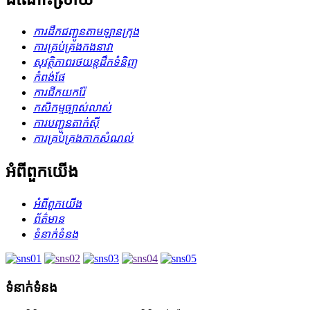
ការដឹកជញ្ជូនតាមឡានក្រុង
ការគ្រប់គ្រងកងនាវា
សុវត្ថិភាពរថយន្តដឹកទំនិញ
កំពង់ផែ
ការជីកយករ៉ែ
កសិកម្មច្បាស់លាស់
ការបញ្ជូនតាក់ស៊ី
ការគ្រប់គ្រងកាកសំណល់
អំពី​ពួក​យើង
អំពី​ពួក​យើង
ព័ត៌មាន
ទំនាក់ទំនង
ទំនាក់ទំនង