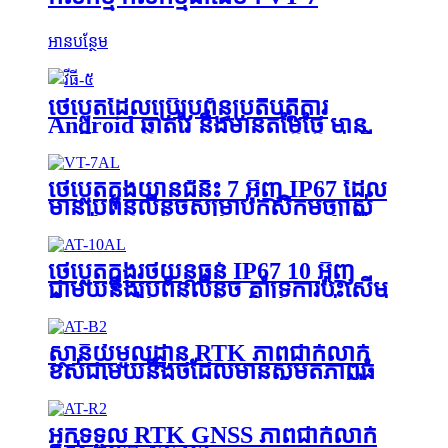
អាន​បន្ថែម
ថេប្លេតដែលប្រើប្រព័ន្ធប្រតិបត្តិការ
Android ឆ្លាតវៃ និងមានតម្លៃថ្លៃ មាន
ប្រសិទ្ធភាព អនុវត្តក្នុងការបញ្ជូនតាក់ស៊ី ឬ
ការគ្រប់គ្រងកងនាវាពាណិជ្ជកម្ម VT-5
ថេប្លេតក្នុងយានជំនិះ 7 អ៊ីញ IP67 ដែល
មានប្រព័ន្ធលីនុចសម្រាប់កសិកម្មច្បាស់
លាស់ ការគ្រប់គ្រងកងនាវា ការរុករករ៉ែ
និងយានជំនិះពិសេសផ្សេងទៀត
ថេប្លេតក្នុងរថយន្តធន់ IP67 10 អ៊ីញ
ជាមួយនឹងប្រព័ន្ធលីនុច គាំទ្រការប៉ះសើម
និងស្រោមដៃសម្រាប់កសិកម្មច្បាស់លាស់
ការគ្រប់គ្រងកងនាវា ការរុករករ៉ែ និងយាន
ជំនិះពិសេសផ្សេងទៀត
ស្ថានីយ៍មូលដ្ឋាន RTK ភាពជាក់លាក់
ខ្ពស់ជាមួយនឹងថ្មដែលមានសមត្ថភាពធំ
សម្រាប់ការគ្រប់គ្រងដោយស្វ័យប្រវត្តិនៃ
ម៉ាស៊ីនកសិកម្ម
អ្នកទទួល RTK GNSS ភាពជាក់លាក់