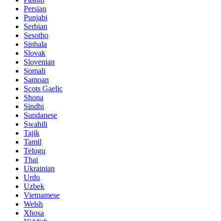
Persian
Punjabi
Serbian
Sesotho
Sinhala
Slovak
Slovenian
Somali
Samoan
Scots Gaelic
Shona
Sindhi
Sundanese
Swahili
Tajik
Tamil
Telugu
Thai
Ukrainian
Urdu
Uzbek
Vietnamese
Welsh
Xhosa