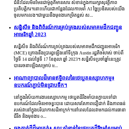
ជំនិះដែលមិនមែនជាម៉ូតូគឺមានសារៈសំខាន់ក្នុងការរក្សាសុវត្ថិភាព
ប្រតិបត្តិករ។នោះហើយជាកន្លែងដែលកាមេរ៉ា AI ច្នៃប្រឌិតរបស់យើង
ចូលមកលេង។ជាមួយនឹងមុខងារកម្រិតខ្ពស់ ស...
សន្និសីទ និងពិព័រណ៍ការគ្រប់គ្រងរបស់សមាគមដឹកជញ្ជូន
អាមេរិកឆ្នាំ 2023
សន្និសីទ និងពិព័រណ៍ការគ្រប់គ្រងរបស់សមាគមដឹកជញ្ជូនអាមេរិក
(MCE) គ្រោងនឹងប្រារព្ធឡើងនៅទីក្រុង Austin រដ្ឋតិចសាស់ ចាប់ពី
ថ្ងៃទី 14 ដល់ថ្ងៃទី 17 ខែតុលា ឆ្នាំ 2023។ សន្និសីទប្រចាំឆ្នាំនេះត្រូវ
បានរចនាឡើងសម្រាប់ tr...
អាណាព្យាបាលដ៏មានឥទ្ធិពលនៃថេប្លេតឧស្សាហកម្ម៖
ឧបករណ៍ភ្ជាប់មិនជ្រាបទឹក។
នៅក្នុងវិស័យការងារឧស្សាហកម្ម ថេប្លេតដ៏រឹងមាំបានក្លាយទៅជា
ឧបករណ៍ដែលមិនអាចខ្វះបាន ដោយសារតែភាពជឿជាក់ និងភាពធន់
របស់វានៅក្នុងបរិយាកាសដ៏អាក្រក់។នៅពេលដែលវាមកដល់ការធានា
ជីវិត និងមុខងារ o...
ឆ្លងកាត់ដីដ៏អាក្រក់៖ សារៈសំខាន់នៃថេប្លេតដ៏រឹងមាំសម្រាប់