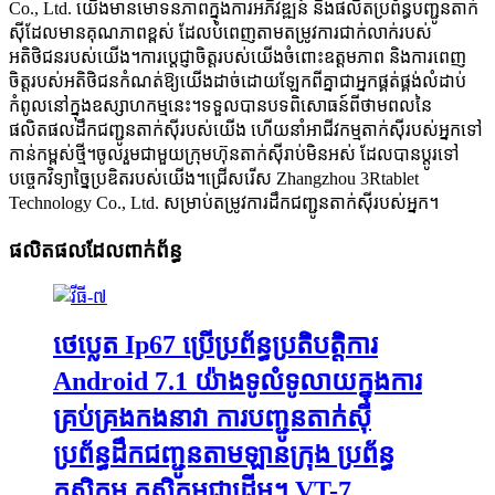
Co., Ltd. យើងមានមោទនភាពក្នុងការអភិវឌ្ឍន៍ និងផលិតប្រព័ន្ធបញ្ជូនតាក់
ស៊ីដែលមានគុណភាពខ្ពស់ ដែលបំពេញតាមតម្រូវការជាក់លាក់របស់
អតិថិជនរបស់យើង។ការប្តេជ្ញាចិត្តរបស់យើងចំពោះឧត្តមភាព និងការពេញ
ចិត្តរបស់អតិថិជនកំណត់ឱ្យយើងដាច់ដោយឡែកពីគ្នាជាអ្នកផ្គត់ផ្គង់លំដាប់
កំពូលនៅក្នុងឧស្សាហកម្មនេះ។ទទួលបានបទពិសោធន៍ពីថាមពលនៃ
ផលិតផលដឹកជញ្ជូនតាក់ស៊ីរបស់យើង ហើយនាំអាជីវកម្មតាក់ស៊ីរបស់អ្នកទៅ
កាន់កម្ពស់ថ្មី។ចូលរួមជាមួយក្រុមហ៊ុនតាក់ស៊ីរាប់មិនអស់ ដែលបានប្តូរទៅ
បច្ចេកវិទ្យាច្នៃប្រឌិតរបស់យើង។ជ្រើសរើស Zhangzhou 3Rtablet
Technology Co., Ltd. សម្រាប់តម្រូវការដឹកជញ្ជូនតាក់ស៊ីរបស់អ្នក។
ផលិតផលដែលពាក់ព័ន្ធ
ថេប្លេត Ip67 ប្រើប្រព័ន្ធប្រតិបត្តិការ
Android 7.1 យ៉ាងទូលំទូលាយក្នុងការ
គ្រប់គ្រងកងនាវា ការបញ្ជូនតាក់ស៊ី
ប្រព័ន្ធដឹកជញ្ជូនតាមឡានក្រុង ប្រព័ន្ធ
កសិកម្ម កសិកម្មជាដើម។ VT-7