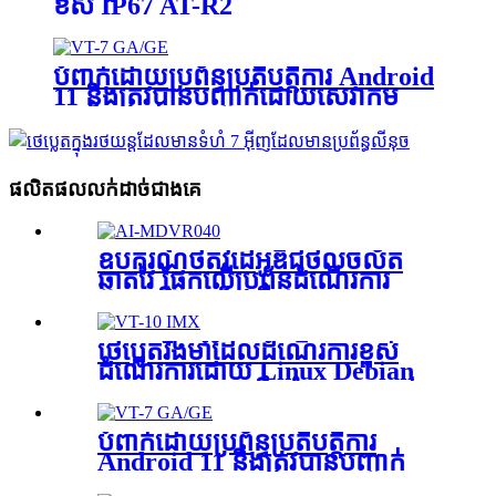
ខ្ពស់ IP67 AT-R2
បំពាក់ដោយប្រព័ន្ធប្រតិបត្តិការ Android
11 និងត្រូវបានបញ្ជាក់ដោយសេវាកម្ម
ទូរស័ព្ទរបស់ Google Vt-7 Ge/Ga
គឺជាថេប្លេតដែលមានមុខងារសម្បូរបែប
ដែលអាចអនុវត្តបានចំពោះឧស្សាហកម្ម
ផ្សេងៗ VT-7 GA/GE 副本
ផលិតផលលក់ដាច់ជាងគេ
ឧបករណ៍ថតវីដេអូឌីជីថលចល័ត
ឆ្លាតវៃ ផ្អែកលើប្រព័ន្ធដំណើរការ
Arm និងប្រព័ន្ធលីនុច រួមបញ្ចូលគ្នា
ជាមួយទម្រង់វីដេអូ និងសំឡេង
H.264/H.265 កំណត់រចនាសម្ព័ន្ធ
ថេប្លេតរឹងមាំដែលដំណើរការខ្ពស់
ជាមួយ Gps, Lte Fdd និងការ
ដំណើរការដោយ Linux Debian
ផ្ទុកកាត Sd សម្រាប់ដំណោះស្រាយ
10.0 Os ជាមួយនឹងចំណុចប្រទាក់
Telematics AI-MDVR040
Abudant Taliored សម្រាប់ប្រព័ន្ធ
កសិកម្ម និងឧបករណ៍ប្រើប្រាស់យាន
បំពាក់ដោយប្រព័ន្ធប្រតិបត្តិការ
យន្ត VT-10 IMX
Android 11 និងត្រូវបានបញ្ជាក់
ដោយសេវាកម្ម Google Mobile,