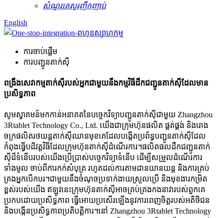
សំណួរគេសួរញឹកញាប់
English
ការចាប់ផ្តើម
ការបញ្ជូនតាក់ស៊ី
ពង្រឹងសេវាកម្មតាក់ស៊ីរបស់អ្នកជាមួយនឹងកម្មវិធីដឹកជញ្ជូនតាក់ស៊ីដែលមាន
ប្រសិទ្ធភាព
សូមស្វាគមន៍មកកាន់អនាគតនៃបច្ចេកវិទ្យាបញ្ជូនតាក់ស៊ីជាមួយ Zhangzhou
3Rtablet Technology Co., Ltd. យើងជាក្រុមហ៊ុនផលិត ផ្គត់ផ្គង់ និងរោង
ចក្រផលិតរថយន្តតាក់ស៊ីឈានមុខគេដែលបង្កើតប្រព័ន្ធបញ្ជូនតាក់ស៊ីដែល
កំពុងធ្វើបដិវត្តវិធីដែលក្រុមហ៊ុនតាក់ស៊ីដំណើរការ។ផលិតផលដឹកជញ្ជូនតាក់
ស៊ីដ៏ទំនើបរបស់យើងប្រើប្រាស់បច្ចេកវិទ្យាទំនើប ដើម្បីសម្រួលដំណើរការ
ទាំងមូល ចាប់ពីការកក់សំបុត្រ រហូតដល់ការតាមដានយានយន្ត និងការគ្រប់
គ្រងអ្នកបើកបរ។ជាមួយនឹងចំណុចប្រទាក់ងាយស្រួលប្រើ និងមុខងារកម្រិត
ខ្ពស់របស់យើង ឥឡូវនេះក្រុមហ៊ុនតាក់ស៊ីអាចគ្រប់គ្រងកងនាវារបស់ពួកគេ
ប្រកបដោយប្រសិទ្ធភាព ធ្វើអោយប្រសើរឡើងនូវការពេញចិត្តរបស់អតិថិជន
និងបង្កើនប្រសិទ្ធភាពប្រតិបត្តិការ។នៅ Zhangzhou 3Rtablet Technology